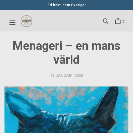
Fri frakt inom Sverige!
0
Menageri – en mans
värld
21 JANUARI, 2023