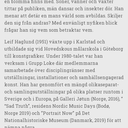
en blomma finns med. Söner, vänner och växter
tittar på publiken, män dansar och insekter dör. Han
menar att detär en mans värld som avbildas. Skiljer
den sig från andras? Med envänligt nyfiken blick
frågar han sig vem som betraktar vem.
Leif Haglund (1951) växte upp i Karlstad och
utbildade sig vid Hovedskous målarskola i Göteborg
till konstgrafiker. Under 1980-talet var han
verksam i Grupp Loke där medlemmarna
samarbetade över disciplingränser med
utställningar, installationer och samhällsengagerad
konst. Han har genomfört en mängd olikaseparat-
och samlingsutställningar på olika platser runtom i
Sverige och i Europa, på Galleri Jøtun (Norge, 2016), ”
“Sad Truth”, residens Nordic Music Days (Bodø,
Norge 2019) och ”Portrait Now” på Det
Nationalhistoriske Museum (Danmark, 2019) för att
nämna några.