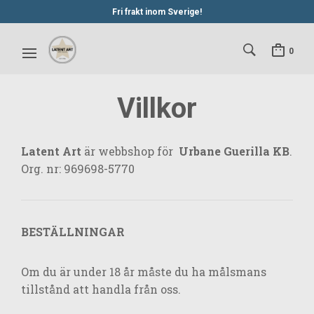
Fri frakt inom Sverige!
0
Villkor
Latent Art
är webbshop för
Urbane Guerilla KB
.
Org. nr: 969698-5770
BESTÄLLNINGAR
Om du är under 18 år måste du ha målsmans
tillstånd att handla från oss.