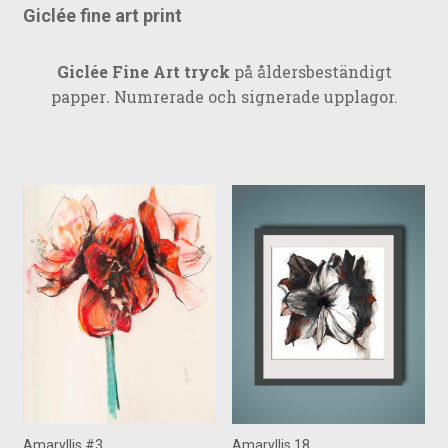
väljas
produktsidan
Giclée fine art print
på
produktsida
Giclée Fine Art tryck
på åldersbeständigt
papper
.
Numrerade och signerade upplagor.
Amaryllis #3
Amaryllis 18