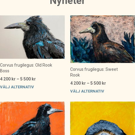
Nyheter
Corvus frugilegus: Old Rook
Corvus frugilegus: Sweet
Boss
Rook
Prisintervall:
4 200
kr
–
5 500
kr
Prisintervall:
4 200
kr
–
5 500
kr
4
Den
VÄLJ ALTERNATIV
4
Den
200 kr
VÄLJ ALTERNATIV
här
200 kr
till
här
produkten
till
5
produkten
har
5
500 kr
har
500 kr
flera
flera
varianter.
varianter.
De
De
olika