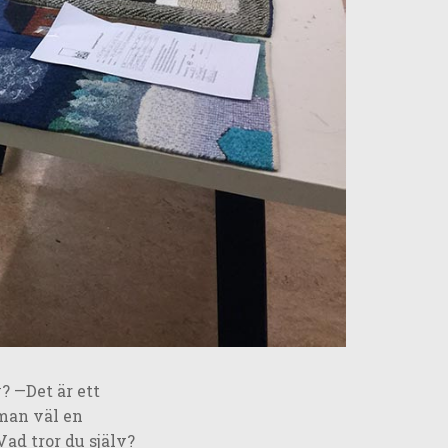
? —Det är ett
 man väl en
Vad tror du själv?