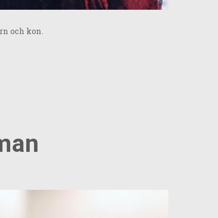
ern och kon.
yman