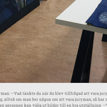
yman: —Vad tänkte du när du blev tillfrågad att vara jury
g, alltså om man ber någon om att vara juryman, så har
n personen kan välja ut bilder till en bra utställning. —