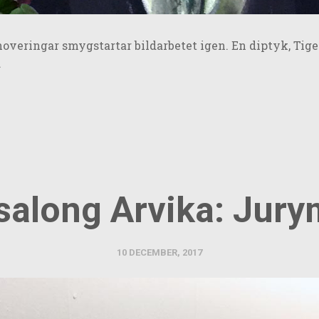
enoveringar smygstartar bildarbetet igen. En diptyk, Tig
ete…
salong Arvika: Jur
10 DECEMBER, 2017